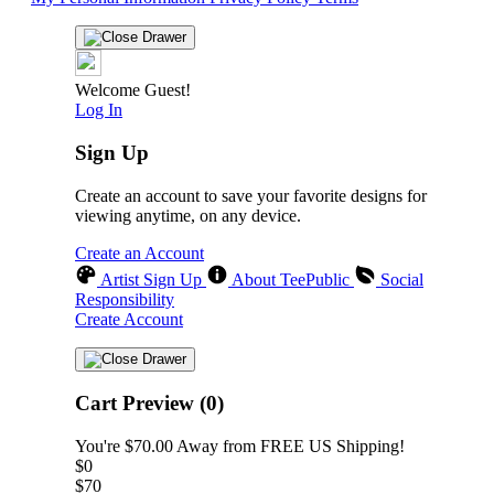
Welcome Guest!
Log In
Sign Up
Create an account to save your favorite designs for
viewing anytime, on any device.
Create an Account
Artist Sign Up
About TeePublic
Social
Responsibility
Create Account
Cart Preview (0)
You're
$70.00
Away from
FREE US Shipping!
$0
$70