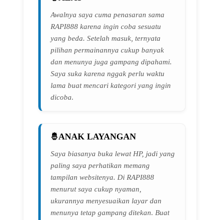
Awalnya saya cuma penasaran sama
RAPI888 karena ingin coba sesuatu
yang beda. Setelah masuk, ternyata
pilihan permainannya cukup banyak
dan menunya juga gampang dipahami.
Saya suka karena nggak perlu waktu
lama buat mencari kategori yang ingin
dicoba.
ANAK LAYANGAN
Saya biasanya buka lewat HP, jadi yang
paling saya perhatikan memang
tampilan websitenya. Di RAPI888
menurut saya cukup nyaman,
ukurannya menyesuaikan layar dan
menunya tetap gampang ditekan. Buat