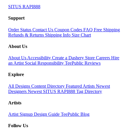
SITUS RAPI888
Support
Order Status
Contact Us
Coupon Codes
FAQ
Free Shipping
Refunds & Returns
Shipping Info
Size Chart
About Us
About Us
Accessibility
Create a Dashery Store
Careers
Hire
an Artist
Social Responsibility
TeePublic Reviews
Explore
All Designs
Content Directory
Featured Artists
Newest
Designers
Newest SITUS RAPI888
Tag Directory
Artists
Artist Signup
Design Guide
TeePublic Blog
Follow Us