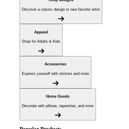
Discover a classic design or new favorite artist
Apparel
Shop for Adults & Kids
Accessories
Express yourself with stickers and more
Home Goods
Decorate with pillows, tapestries, and more
Popular Products