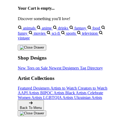
Your Cart is empty...
Discover something you'll love!
animals
anime
drinks
fantasy
food
funny
movies
sci-fi
sports
television
vintage
Shop Designs
New Tees on Sale
Newest Designers
Tag Directory
Artist Collections
Featured Designers
Artists to Watch
Creators to Watch
AAPI Artists
BIPOC Artists
Black Artists
Celebrate
Women Artists
LGBTQIA Artists
Ukrainian Artists
Back To Menu