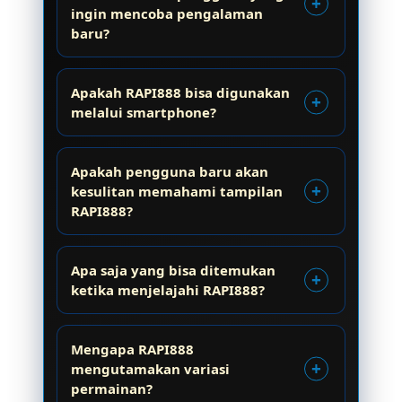
ingin mencoba pengalaman
baru?
Apakah RAPI888 bisa digunakan
melalui smartphone?
Apakah pengguna baru akan
kesulitan memahami tampilan
RAPI888?
Apa saja yang bisa ditemukan
ketika menjelajahi RAPI888?
Mengapa RAPI888
mengutamakan variasi
permainan?