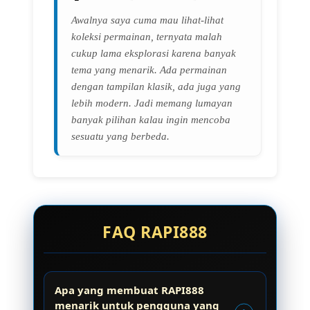
Awalnya saya cuma mau lihat-lihat
koleksi permainan, ternyata malah
cukup lama eksplorasi karena banyak
tema yang menarik. Ada permainan
dengan tampilan klasik, ada juga yang
lebih modern. Jadi memang lumayan
banyak pilihan kalau ingin mencoba
sesuatu yang berbeda.
FAQ RAPI888
Apa yang membuat RAPI888
menarik untuk pengguna yang