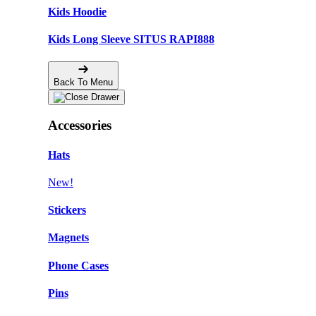
Kids Hoodie
Kids Long Sleeve SITUS RAPI888
Back To Menu
Accessories
Hats
New!
Stickers
Magnets
Phone Cases
Pins