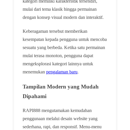
kategori memiliki karakteristik tersendiri,
mulai dari tema klasik hingga permainan
dengan konsep visual modern dan interaktif.
Keberagaman tersebut memberikan
kesempatan kepada pengguna untuk mencoba
sesuatu yang berbeda. Ketika satu permainan
mulai terasa monoton, pengguna dapat
mengeksplorasi kategori lainnya untuk
menemukan
pengalaman baru
.
Tampilan Modern yang Mudah
Dipahami
RAPI888 mengutamakan kemudahan
penggunaan melalui desain website yang
sederhana, rapi, dan responsif. Menu-menu