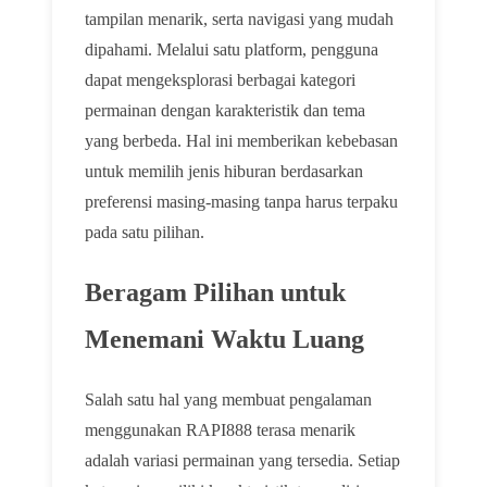
tampilan menarik, serta navigasi yang mudah
dipahami. Melalui satu platform, pengguna
dapat mengeksplorasi berbagai kategori
permainan dengan karakteristik dan tema
yang berbeda. Hal ini memberikan kebebasan
untuk memilih jenis hiburan berdasarkan
preferensi masing-masing tanpa harus terpaku
pada satu pilihan.
Beragam Pilihan untuk
Menemani Waktu Luang
Salah satu hal yang membuat pengalaman
menggunakan RAPI888 terasa menarik
adalah variasi permainan yang tersedia. Setiap