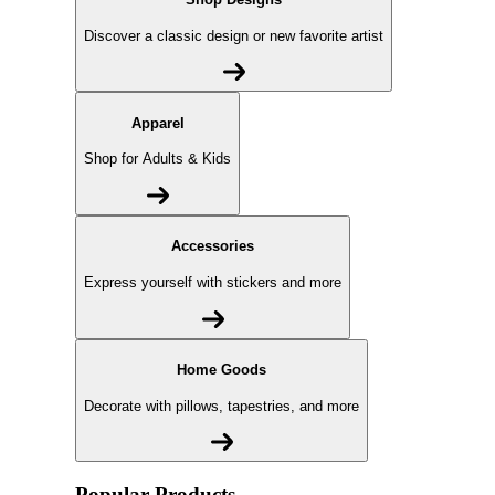
Discover a classic design or new favorite artist
Apparel
Shop for Adults & Kids
Accessories
Express yourself with stickers and more
Home Goods
Decorate with pillows, tapestries, and more
Popular Products