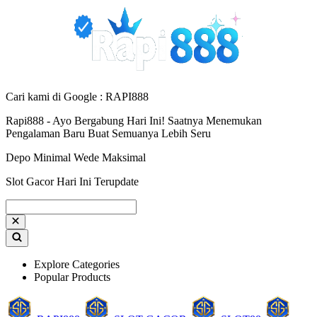
Cari kami di Google : RAPI888
Rapi888 - Ayo Bergabung Hari Ini! Saatnya Menemukan
Pengalaman Baru Buat Semuanya Lebih Seru
Depo Minimal Wede Maksimal
Slot Gacor Hari Ini Terupdate
Explore Categories
Popular Products