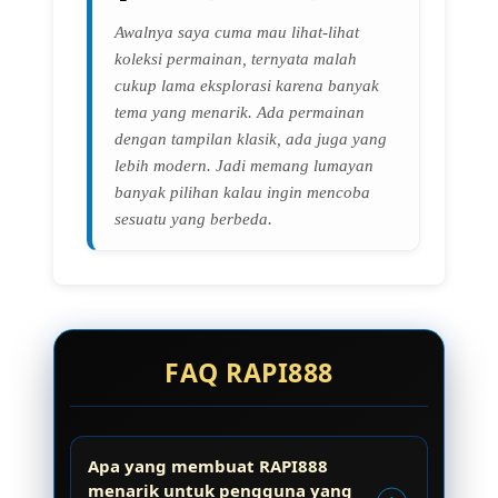
Awalnya saya cuma mau lihat-lihat
koleksi permainan, ternyata malah
cukup lama eksplorasi karena banyak
tema yang menarik. Ada permainan
dengan tampilan klasik, ada juga yang
lebih modern. Jadi memang lumayan
banyak pilihan kalau ingin mencoba
sesuatu yang berbeda.
FAQ RAPI888
Apa yang membuat RAPI888
menarik untuk pengguna yang