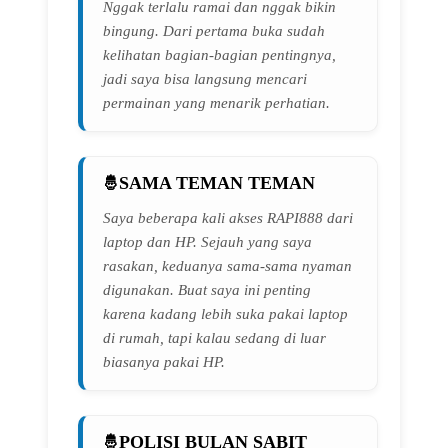
Nggak terlalu ramai dan nggak bikin
bingung. Dari pertama buka sudah
kelihatan bagian-bagian pentingnya,
jadi saya bisa langsung mencari
permainan yang menarik perhatian.
SAMA TEMAN TEMAN
Saya beberapa kali akses RAPI888 dari
laptop dan HP. Sejauh yang saya
rasakan, keduanya sama-sama nyaman
digunakan. Buat saya ini penting
karena kadang lebih suka pakai laptop
di rumah, tapi kalau sedang di luar
biasanya pakai HP.
POLISI BULAN SABIT