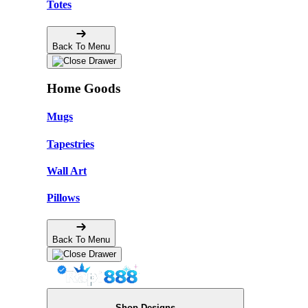
Totes
Back To Menu
Home Goods
Mugs
Tapestries
Wall Art
Pillows
Back To Menu
Shop Designs