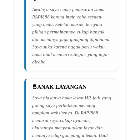
Awalnya saya cuma penasaran sama
RAPI888 karena ingin coba sesuatu
yang beda. Setelah masuk, ternyata
pilihan permainannya cukup banyak
dan menunya juga gampang dipahami.
Saya suka karena nggak perlu waktu
lama buat mencari kategori yang ingin
dicoba.
ANAK LAYANGAN
Saya biasanya buka lewat HP, jadi yang
paling saya perhatikan memang
tampilan websitenya. Di RAPI888
menurut saya cukup nyaman,
ukurannya menyesuaikan layar dan
menunya tetap gampang ditekan. Buat