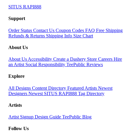
SITUS RAPI888
Support
Order Status
Contact Us
Coupon Codes
FAQ
Free Shipping
Refunds & Returns
Shipping Info
Size Chart
About Us
About Us
Accessibility
Create a Dashery Store
Careers
Hire
an Artist
Social Responsibility
TeePublic Reviews
Explore
All Designs
Content Directory
Featured Artists
Newest
Designers
Newest SITUS RAPI888
Tag Directory
Artists
Artist Signup
Design Guide
TeePublic Blog
Follow Us