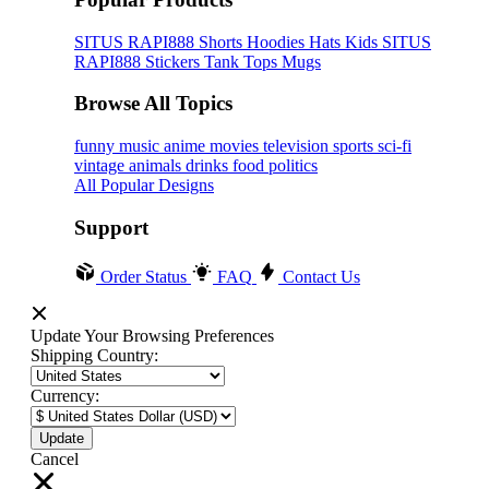
SITUS RAPI888
Shorts
Hoodies
Hats
Kids SITUS
RAPI888
Stickers
Tank Tops
Mugs
Browse All Topics
funny
music
anime
movies
television
sports
sci-fi
vintage
animals
drinks
food
politics
All Popular Designs
Support
Order Status
FAQ
Contact Us
Update Your Browsing Preferences
Shipping Country:
Currency:
Cancel