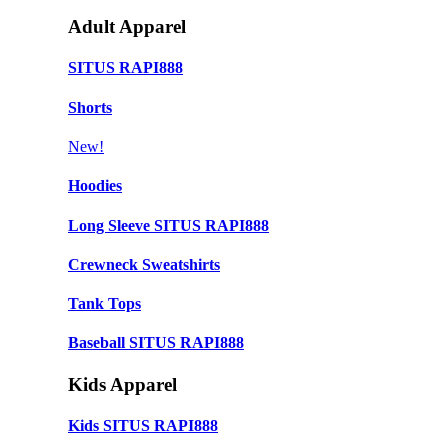
Adult Apparel
SITUS RAPI888
Shorts
New!
Hoodies
Long Sleeve SITUS RAPI888
Crewneck Sweatshirts
Tank Tops
Baseball SITUS RAPI888
Kids Apparel
Kids SITUS RAPI888