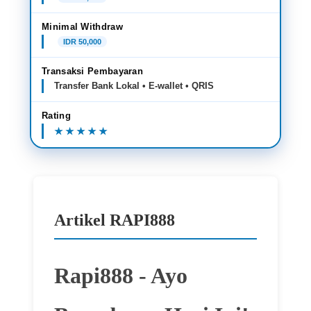
Minimal Withdraw
IDR 50,000
Transaksi Pembayaran
Transfer Bank Lokal • E-wallet • QRIS
Rating
Artikel RAPI888
Rapi888 - Ayo