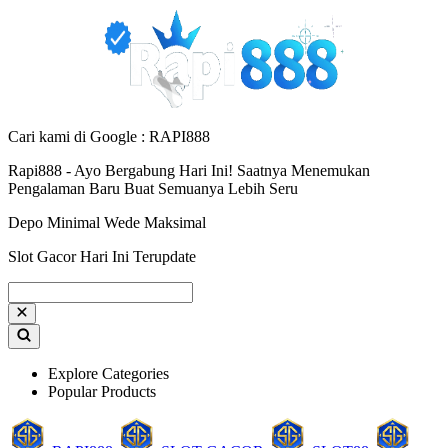
Cari kami di Google : RAPI888
Rapi888 - Ayo Bergabung Hari Ini! Saatnya Menemukan
Pengalaman Baru Buat Semuanya Lebih Seru
Depo Minimal Wede Maksimal
Slot Gacor Hari Ini Terupdate
Explore Categories
Popular Products