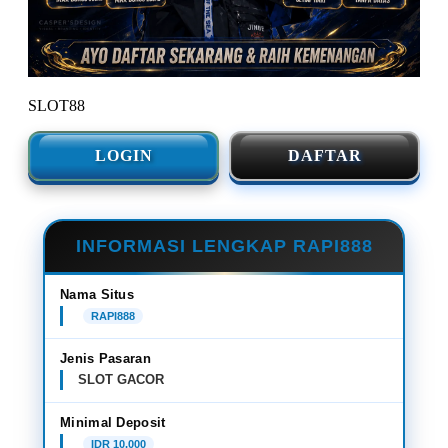
SLOT88
LOGIN
DAFTAR
INFORMASI LENGKAP RAPI888
Nama Situs
RAPI888
Jenis Pasaran
SLOT GACOR
Minimal Deposit
IDR 10,000