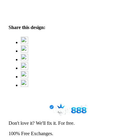
Share this design:
Don't love it? We'll fix it. For free.
100% Free Exchanges.