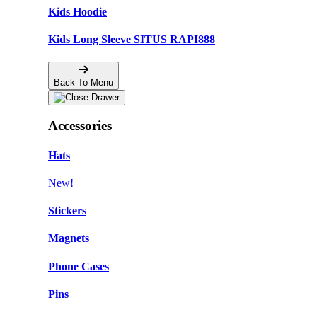
Kids Hoodie
Kids Long Sleeve SITUS RAPI888
Back To Menu
Accessories
Hats
New!
Stickers
Magnets
Phone Cases
Pins