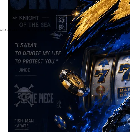
ate an account to favorite this design!