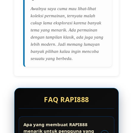
Awalnya saya cuma mau lihat-lihat
koleksi permainan, ternyata malah
cukup lama eksplorasi karena banyak
tema yang menarik. Ada permainan
dengan tampilan klasik, ada juga yang
lebih modern. Jadi memang lumayan
banyak pilihan kalau ingin mencoba
sesuatu yang berbeda.
FAQ RAPI888
Apa yang membuat RAPI888
menarik untuk pengguna yang