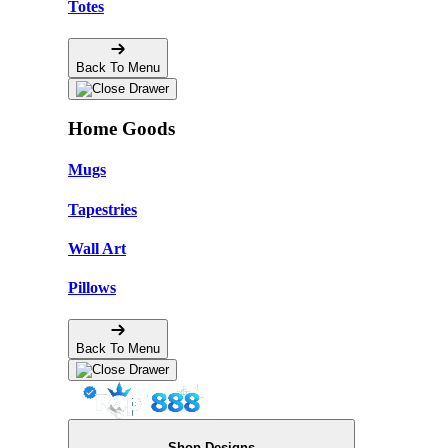
Totes
Back To Menu
Home Goods
Mugs
Tapestries
Wall Art
Pillows
Back To Menu
Shop Designs