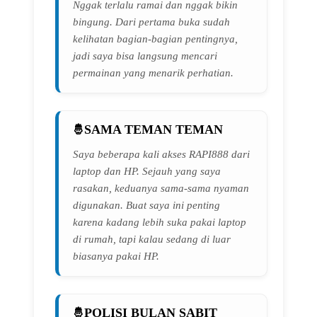
Nggak terlalu ramai dan nggak bikin
bingung. Dari pertama buka sudah
kelihatan bagian-bagian pentingnya,
jadi saya bisa langsung mencari
permainan yang menarik perhatian.
SAMA TEMAN TEMAN
Saya beberapa kali akses RAPI888 dari
laptop dan HP. Sejauh yang saya
rasakan, keduanya sama-sama nyaman
digunakan. Buat saya ini penting
karena kadang lebih suka pakai laptop
di rumah, tapi kalau sedang di luar
biasanya pakai HP.
POLISI BULAN SABIT