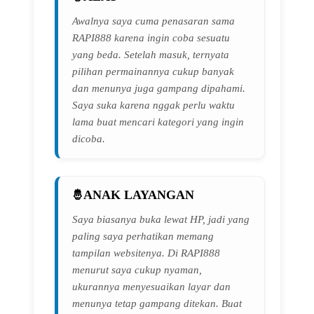
Awalnya saya cuma penasaran sama
RAPI888 karena ingin coba sesuatu
yang beda. Setelah masuk, ternyata
pilihan permainannya cukup banyak
dan menunya juga gampang dipahami.
Saya suka karena nggak perlu waktu
lama buat mencari kategori yang ingin
dicoba.
ANAK LAYANGAN
Saya biasanya buka lewat HP, jadi yang
paling saya perhatikan memang
tampilan websitenya. Di RAPI888
menurut saya cukup nyaman,
ukurannya menyesuaikan layar dan
menunya tetap gampang ditekan. Buat