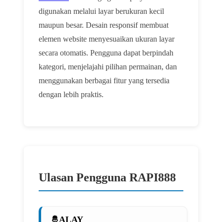
digunakan melalui layar berukuran kecil
maupun besar. Desain responsif membuat
elemen website menyesuaikan ukuran layar
secara otomatis. Pengguna dapat berpindah
kategori, menjelajahi pilihan permainan, dan
menggunakan berbagai fitur yang tersedia
dengan lebih praktis.
Ulasan Pengguna RAPI888
ALAY