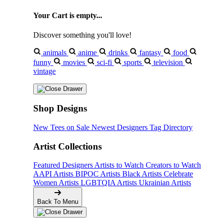
Your Cart is empty...
Discover something you'll love!
animals
anime
drinks
fantasy
food
funny
movies
sci-fi
sports
television
vintage
Shop Designs
New Tees on Sale
Newest Designers
Tag Directory
Artist Collections
Featured Designers
Artists to Watch
Creators to Watch
AAPI Artists
BIPOC Artists
Black Artists
Celebrate
Women Artists
LGBTQIA Artists
Ukrainian Artists
Back To Menu