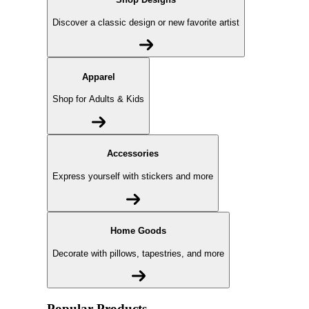
Discover a classic design or new favorite artist
Apparel
Shop for Adults & Kids
Accessories
Express yourself with stickers and more
Home Goods
Decorate with pillows, tapestries, and more
Popular Products