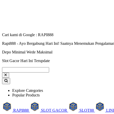
Cari kami di Google : RAPI888
Rapi888 - Ayo Bergabung Hari Ini! Saatnya Menemukan Pengalama
Depo Minimal Wede Maksimal
Slot Gacor Hari Ini Terupdate
Explore Categories
Popular Products
RAPI888
SLOT GACOR
SLOT88
LIN