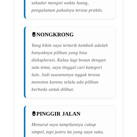
sekadar mengisi waktu luang,
pengalaman pakainya terasa praktis.
NONGKRONG
Yang bikin saya tertarik kembali adalah
banyaknya pilihan yang bisa
dieksplorasi. Kalau lagi bosan dengan
satu tema, saya tinggal cari kategori
lain. Jadi suasananya nggak terasa
monoton karena selalu ada pilihan
berbeda untuk dilihat.
PINGGIR JALAN
Menurut saya tampilannya cukup
simpel, tapi justru itu yang saya suka.