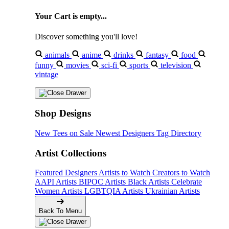
Your Cart is empty...
Discover something you'll love!
animals
anime
drinks
fantasy
food
funny
movies
sci-fi
sports
television
vintage
Shop Designs
New Tees on Sale
Newest Designers
Tag Directory
Artist Collections
Featured Designers
Artists to Watch
Creators to Watch
AAPI Artists
BIPOC Artists
Black Artists
Celebrate
Women Artists
LGBTQIA Artists
Ukrainian Artists
Back To Menu