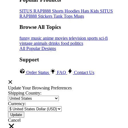
SITUS RAPI888
Shorts
Hoodies
Hats
Kids SITUS
RAPI888
Stickers
Tank Tops
Mugs
Browse All Topics
funny
music
anime
movies
television
sports
sci-fi
vintage
animals
drinks
food
politics
All Popular Designs
Support
Order Status
FAQ
Contact Us
Update Your Browsing Preferences
Shipping Country:
Currency:
Cancel