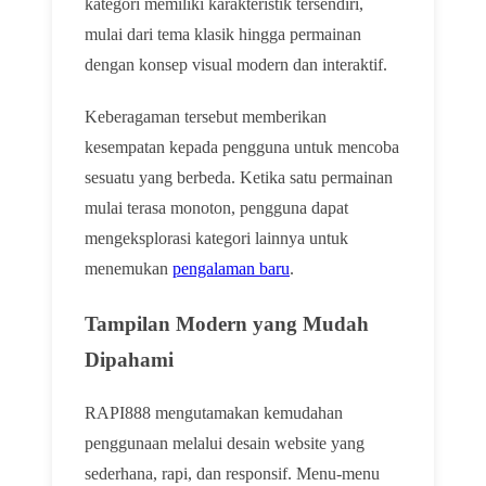
kategori memiliki karakteristik tersendiri,
mulai dari tema klasik hingga permainan
dengan konsep visual modern dan interaktif.
Keberagaman tersebut memberikan
kesempatan kepada pengguna untuk mencoba
sesuatu yang berbeda. Ketika satu permainan
mulai terasa monoton, pengguna dapat
mengeksplorasi kategori lainnya untuk
menemukan
pengalaman baru
.
Tampilan Modern yang Mudah
Dipahami
RAPI888 mengutamakan kemudahan
penggunaan melalui desain website yang
sederhana, rapi, dan responsif. Menu-menu