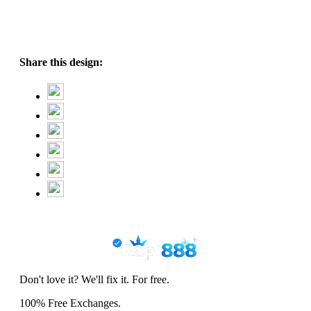
Share this design:
Don't love it? We'll fix it. For free.
100% Free Exchanges.