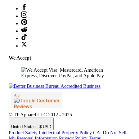
We Accept
© TP Apparel LLC 2012 - 2025
United States - $ USD
Product Safety
Intellectual Property Policy
CA: Do Not Sell
My Personal Information
Privacy Policy
Terms