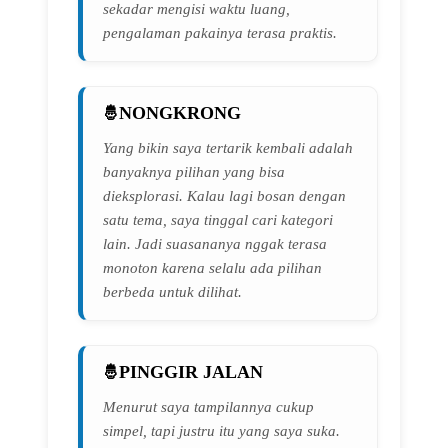
sekadar mengisi waktu luang,
pengalaman pakainya terasa praktis.
NONGKRONG
Yang bikin saya tertarik kembali adalah
banyaknya pilihan yang bisa
dieksplorasi. Kalau lagi bosan dengan
satu tema, saya tinggal cari kategori
lain. Jadi suasananya nggak terasa
monoton karena selalu ada pilihan
berbeda untuk dilihat.
PINGGIR JALAN
Menurut saya tampilannya cukup
simpel, tapi justru itu yang saya suka.