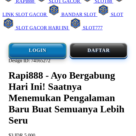
RAPI888
SLOT GACOR
SLOT88
LINK SLOT GACOR
BANDAR SLOT
SLOT
SLOT GACOR HARI INI
SLOT777
LOGIN
DAFTAR
Design ID: 74165272
Rapi888 - Ayo Bergabung
Hari Ini! Saatnya
Menemukan Pengalaman
Baru Buat Semuanya Lebih
Seru
$3
IDR 5.000