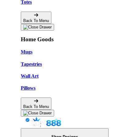
Totes
Back To Menu
Home Goods
Mugs
Tapestries
Wall Art
Pillows
Back To Menu
Shop Designs