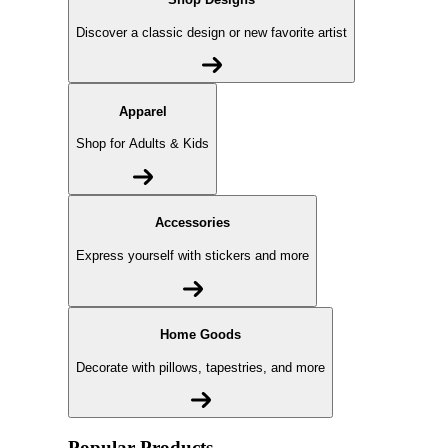
Discover a classic design or new favorite artist
Apparel
Shop for Adults & Kids
Accessories
Express yourself with stickers and more
Home Goods
Decorate with pillows, tapestries, and more
Popular Products