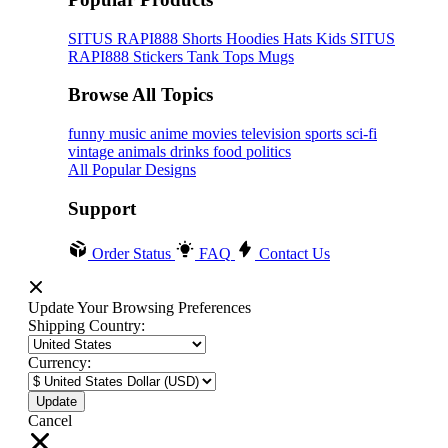
SITUS RAPI888
Shorts
Hoodies
Hats
Kids SITUS
RAPI888
Stickers
Tank Tops
Mugs
Browse All Topics
funny
music
anime
movies
television
sports
sci-fi
vintage
animals
drinks
food
politics
All Popular Designs
Support
Order Status
FAQ
Contact Us
Update Your Browsing Preferences
Shipping Country:
Currency:
Cancel