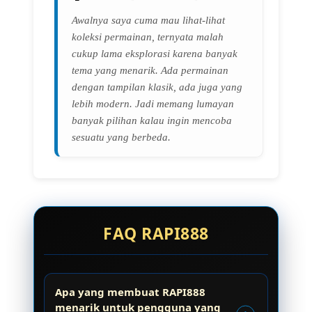
Awalnya saya cuma mau lihat-lihat
koleksi permainan, ternyata malah
cukup lama eksplorasi karena banyak
tema yang menarik. Ada permainan
dengan tampilan klasik, ada juga yang
lebih modern. Jadi memang lumayan
banyak pilihan kalau ingin mencoba
sesuatu yang berbeda.
FAQ RAPI888
Apa yang membuat RAPI888
menarik untuk pengguna yang