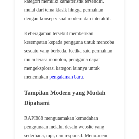
kategori memiliki karakteristik tersendiri,
mulai dari tema klasik hingga permainan
dengan konsep visual modern dan interaktif.
Keberagaman tersebut memberikan
kesempatan kepada pengguna untuk mencoba
sesuatu yang berbeda. Ketika satu permainan
mulai terasa monoton, pengguna dapat
mengeksplorasi kategori lainnya untuk
menemukan
pengalaman baru
.
Tampilan Modern yang Mudah
Dipahami
RAPI888 mengutamakan kemudahan
penggunaan melalui desain website yang
sederhana, rapi, dan responsif. Menu-menu