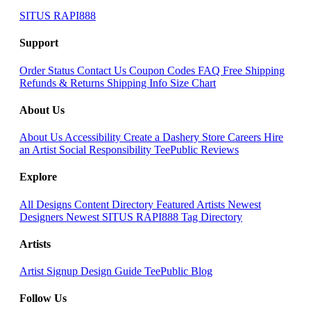
SITUS RAPI888
Support
Order Status
Contact Us
Coupon Codes
FAQ
Free Shipping
Refunds & Returns
Shipping Info
Size Chart
About Us
About Us
Accessibility
Create a Dashery Store
Careers
Hire
an Artist
Social Responsibility
TeePublic Reviews
Explore
All Designs
Content Directory
Featured Artists
Newest
Designers
Newest SITUS RAPI888
Tag Directory
Artists
Artist Signup
Design Guide
TeePublic Blog
Follow Us