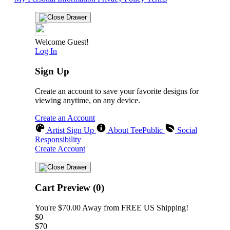
Welcome Guest!
Log In
Sign Up
Create an account to save your favorite designs for
viewing anytime, on any device.
Create an Account
Artist Sign Up
About TeePublic
Social
Responsibility
Create Account
Cart Preview (0)
You're
$70.00
Away from
FREE US Shipping!
$0
$70