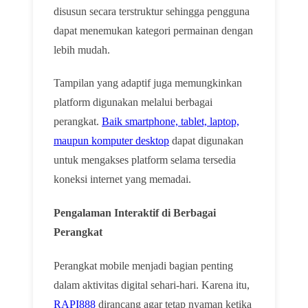
disusun secara terstruktur sehingga pengguna
dapat menemukan kategori permainan dengan
lebih mudah.
Tampilan yang adaptif juga memungkinkan
platform digunakan melalui berbagai
perangkat.
Baik smartphone, tablet, laptop,
maupun komputer desktop
dapat digunakan
untuk mengakses platform selama tersedia
koneksi internet yang memadai.
Pengalaman Interaktif di Berbagai
Perangkat
Perangkat mobile menjadi bagian penting
dalam aktivitas digital sehari-hari. Karena itu,
RAPI888
dirancang agar tetap nyaman ketika