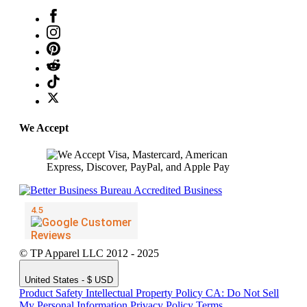
We Accept
© TP Apparel LLC 2012 - 2025
United States - $ USD
Product Safety
Intellectual Property Policy
CA: Do Not Sell
My Personal Information
Privacy Policy
Terms