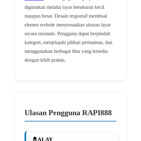
digunakan melalui layar berukuran kecil
maupun besar. Desain responsif membuat
elemen website menyesuaikan ukuran layar
secara otomatis. Pengguna dapat berpindah
kategori, menjelajahi pilihan permainan, dan
menggunakan berbagai fitur yang tersedia
dengan lebih praktis.
Ulasan Pengguna RAPI888
ALAY