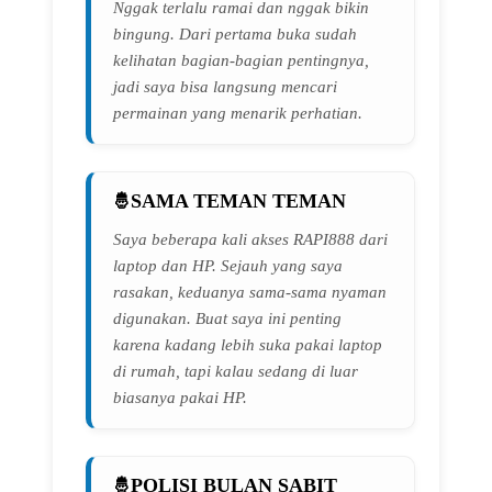
Nggak terlalu ramai dan nggak bikin
bingung. Dari pertama buka sudah
kelihatan bagian-bagian pentingnya,
jadi saya bisa langsung mencari
permainan yang menarik perhatian.
SAMA TEMAN TEMAN
Saya beberapa kali akses RAPI888 dari
laptop dan HP. Sejauh yang saya
rasakan, keduanya sama-sama nyaman
digunakan. Buat saya ini penting
karena kadang lebih suka pakai laptop
di rumah, tapi kalau sedang di luar
biasanya pakai HP.
POLISI BULAN SABIT