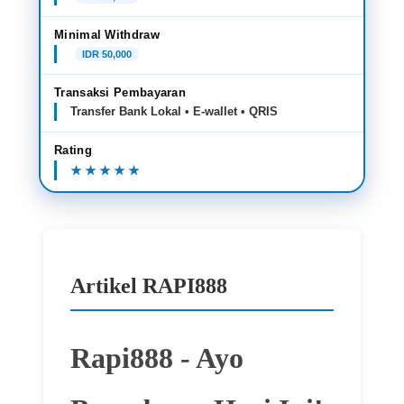
Minimal Withdraw
IDR 50,000
Transaksi Pembayaran
Transfer Bank Lokal • E-wallet • QRIS
Rating
Artikel RAPI888
Rapi888 - Ayo