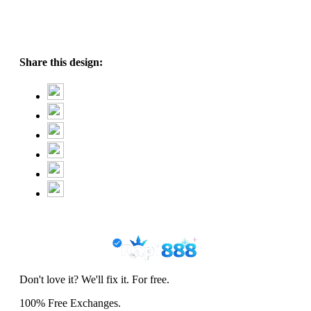
Share this design:
Don't love it? We'll fix it. For free.
100% Free Exchanges.