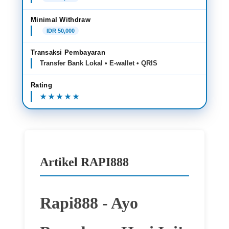
Minimal Withdraw
IDR 50,000
Transaksi Pembayaran
Transfer Bank Lokal • E-wallet • QRIS
Rating
Artikel RAPI888
Rapi888 - Ayo