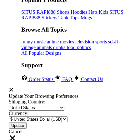
SITUS RAPI888
Shorts
Hoodies
Hats
Kids SITUS
RAPI888
Stickers
Tank Tops
Mugs
Browse All Topics
funny
music
anime
movies
television
sports
sci-fi
vintage
animals
drinks
food
politics
All Popular Designs
Support
Order Status
FAQ
Contact Us
Update Your Browsing Preferences
Shipping Country:
Currency:
Cancel