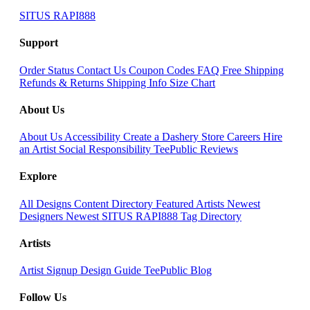
SITUS RAPI888
Support
Order Status
Contact Us
Coupon Codes
FAQ
Free Shipping
Refunds & Returns
Shipping Info
Size Chart
About Us
About Us
Accessibility
Create a Dashery Store
Careers
Hire
an Artist
Social Responsibility
TeePublic Reviews
Explore
All Designs
Content Directory
Featured Artists
Newest
Designers
Newest SITUS RAPI888
Tag Directory
Artists
Artist Signup
Design Guide
TeePublic Blog
Follow Us