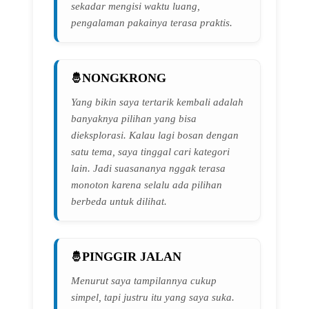
sekadar mengisi waktu luang,
pengalaman pakainya terasa praktis.
NONGKRONG
Yang bikin saya tertarik kembali adalah
banyaknya pilihan yang bisa
dieksplorasi. Kalau lagi bosan dengan
satu tema, saya tinggal cari kategori
lain. Jadi suasananya nggak terasa
monoton karena selalu ada pilihan
berbeda untuk dilihat.
PINGGIR JALAN
Menurut saya tampilannya cukup
simpel, tapi justru itu yang saya suka.