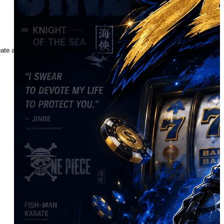
ate an account to favorite this design!