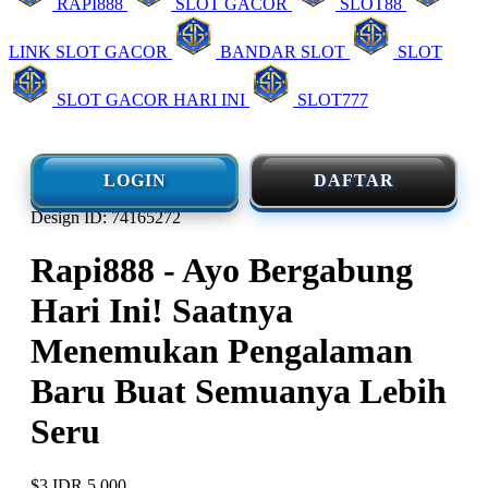
RAPI888
SLOT GACOR
SLOT88
LINK SLOT GACOR
BANDAR SLOT
SLOT
SLOT GACOR HARI INI
SLOT777
LOGIN
DAFTAR
Design ID: 74165272
Rapi888 - Ayo Bergabung
Hari Ini! Saatnya
Menemukan Pengalaman
Baru Buat Semuanya Lebih
Seru
$3
IDR 5.000