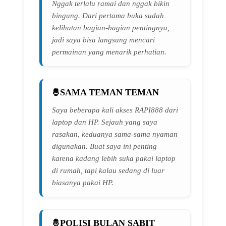
Nggak terlalu ramai dan nggak bikin
bingung. Dari pertama buka sudah
kelihatan bagian-bagian pentingnya,
jadi saya bisa langsung mencari
permainan yang menarik perhatian.
SAMA TEMAN TEMAN
Saya beberapa kali akses RAPI888 dari
laptop dan HP. Sejauh yang saya
rasakan, keduanya sama-sama nyaman
digunakan. Buat saya ini penting
karena kadang lebih suka pakai laptop
di rumah, tapi kalau sedang di luar
biasanya pakai HP.
POLISI BULAN SABIT