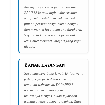
Awalnya saya cuma penasaran sama
RAPI888 karena ingin coba sesuatu
yang beda. Setelah masuk, ternyata
pilihan permainannya cukup banyak
dan menunya juga gampang dipahami.
Saya suka karena nggak perlu waktu
lama buat mencari kategori yang ingin
dicoba.
ANAK LAYANGAN
Saya biasanya buka lewat HP, jadi yang
paling saya perhatikan memang
tampilan websitenya. Di RAPI888
menurut saya cukup nyaman,
ukurannya menyesuaikan layar dan
menunya tetap gampang ditekan. Buat