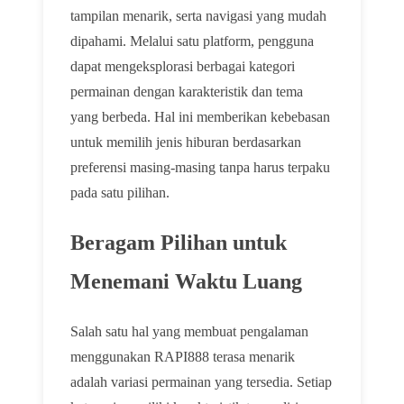
tampilan menarik, serta navigasi yang mudah
dipahami. Melalui satu platform, pengguna
dapat mengeksplorasi berbagai kategori
permainan dengan karakteristik dan tema
yang berbeda. Hal ini memberikan kebebasan
untuk memilih jenis hiburan berdasarkan
preferensi masing-masing tanpa harus terpaku
pada satu pilihan.
Beragam Pilihan untuk
Menemani Waktu Luang
Salah satu hal yang membuat pengalaman
menggunakan RAPI888 terasa menarik
adalah variasi permainan yang tersedia. Setiap