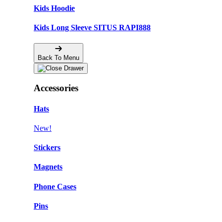
Kids Hoodie
Kids Long Sleeve SITUS RAPI888
Back To Menu
Accessories
Hats
New!
Stickers
Magnets
Phone Cases
Pins