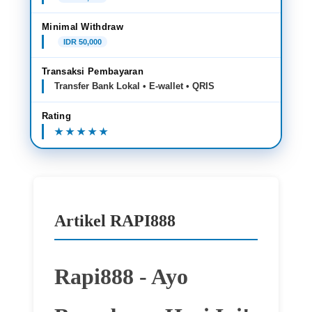
Minimal Withdraw
IDR 50,000
Transaksi Pembayaran
Transfer Bank Lokal • E-wallet • QRIS
Rating
Artikel RAPI888
Rapi888 - Ayo