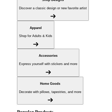
Discover a classic design or new favorite artist
Apparel
Shop for Adults & Kids
Accessories
Express yourself with stickers and more
Home Goods
Decorate with pillows, tapestries, and more
Popular Products