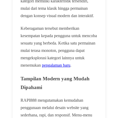
kategori memiliki karakteristik tersendiri,
mulai dari tema klasik hingga permainan
dengan konsep visual modern dan interaktif.
Keberagaman tersebut memberikan
kesempatan kepada pengguna untuk mencoba
sesuatu yang berbeda. Ketika satu permainan
mulai terasa monoton, pengguna dapat
mengeksplorasi kategori lainnya untuk
menemukan
pengalaman baru
.
Tampilan Modern yang Mudah
Dipahami
RAPI888 mengutamakan kemudahan
penggunaan melalui desain website yang
sederhana, rapi, dan responsif. Menu-menu