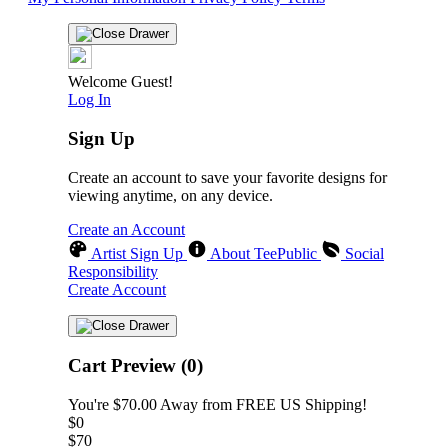
Welcome Guest!
Log In
Sign Up
Create an account to save your favorite designs for
viewing anytime, on any device.
Create an Account
Artist Sign Up
About TeePublic
Social
Responsibility
Create Account
Cart Preview (0)
You're
$70.00
Away from
FREE US Shipping!
$0
$70