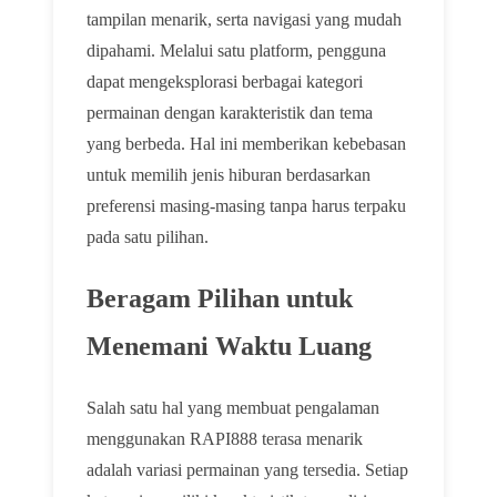
tampilan menarik, serta navigasi yang mudah
dipahami. Melalui satu platform, pengguna
dapat mengeksplorasi berbagai kategori
permainan dengan karakteristik dan tema
yang berbeda. Hal ini memberikan kebebasan
untuk memilih jenis hiburan berdasarkan
preferensi masing-masing tanpa harus terpaku
pada satu pilihan.
Beragam Pilihan untuk
Menemani Waktu Luang
Salah satu hal yang membuat pengalaman
menggunakan RAPI888 terasa menarik
adalah variasi permainan yang tersedia. Setiap