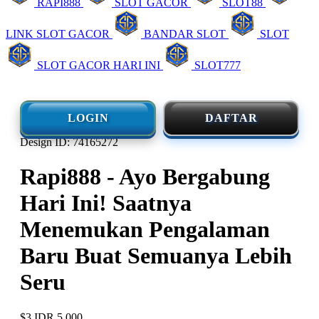
RAPI888
SLOT GACOR
SLOT88
LINK SLOT GACOR
BANDAR SLOT
SLOT
SLOT GACOR HARI INI
SLOT777
LOGIN
DAFTAR
Design ID: 74165272
Rapi888 - Ayo Bergabung
Hari Ini! Saatnya
Menemukan Pengalaman
Baru Buat Semuanya Lebih
Seru
$3
IDR 5.000