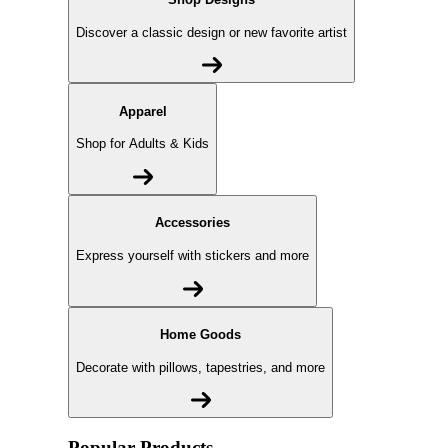
Discover a classic design or new favorite artist
Apparel
Shop for Adults & Kids
Accessories
Express yourself with stickers and more
Home Goods
Decorate with pillows, tapestries, and more
Popular Products