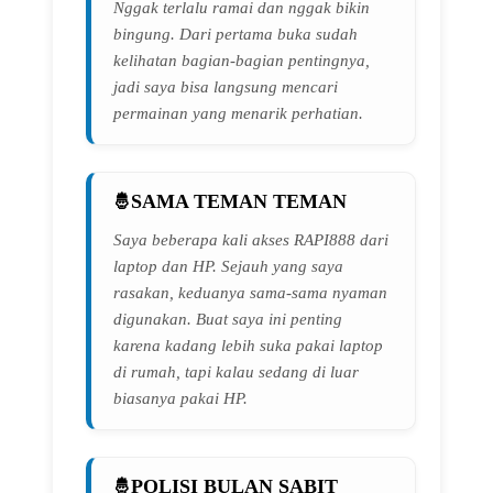
Nggak terlalu ramai dan nggak bikin
bingung. Dari pertama buka sudah
kelihatan bagian-bagian pentingnya,
jadi saya bisa langsung mencari
permainan yang menarik perhatian.
SAMA TEMAN TEMAN
Saya beberapa kali akses RAPI888 dari
laptop dan HP. Sejauh yang saya
rasakan, keduanya sama-sama nyaman
digunakan. Buat saya ini penting
karena kadang lebih suka pakai laptop
di rumah, tapi kalau sedang di luar
biasanya pakai HP.
POLISI BULAN SABIT