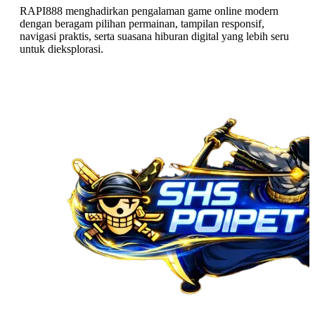
RAPI888 menghadirkan pengalaman game online modern
dengan beragam pilihan permainan, tampilan responsif,
navigasi praktis, serta suasana hiburan digital yang lebih seru
untuk dieksplorasi.