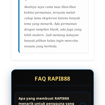
Awalnya saya cuma mau lihat-lihat
koleksi permainan, ternyata malah
cukup lama eksplorasi karena banyak
tema yang menarik. Ada permainan
dengan tampilan klasik, ada juga yang
lebih modern. Jadi memang lumayan
banyak pilihan kalau ingin mencoba
sesuatu yang berbeda.
FAQ RAPI888
Apa yang membuat RAPI888
menarik untuk pengguna yang