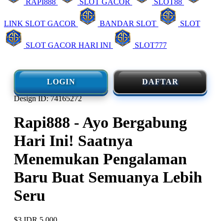
RAPI888
SLOT GACOR
SLOT88
LINK SLOT GACOR
BANDAR SLOT
SLOT
SLOT GACOR HARI INI
SLOT777
LOGIN
DAFTAR
Design ID: 74165272
Rapi888 - Ayo Bergabung
Hari Ini! Saatnya
Menemukan Pengalaman
Baru Buat Semuanya Lebih
Seru
$3
IDR 5.000