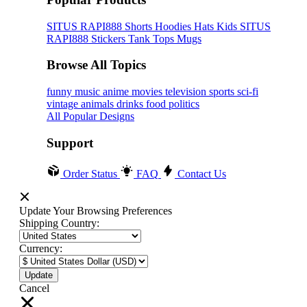
SITUS RAPI888
Shorts
Hoodies
Hats
Kids SITUS
RAPI888
Stickers
Tank Tops
Mugs
Browse All Topics
funny
music
anime
movies
television
sports
sci-fi
vintage
animals
drinks
food
politics
All Popular Designs
Support
Order Status
FAQ
Contact Us
Update Your Browsing Preferences
Shipping Country:
Currency:
Cancel