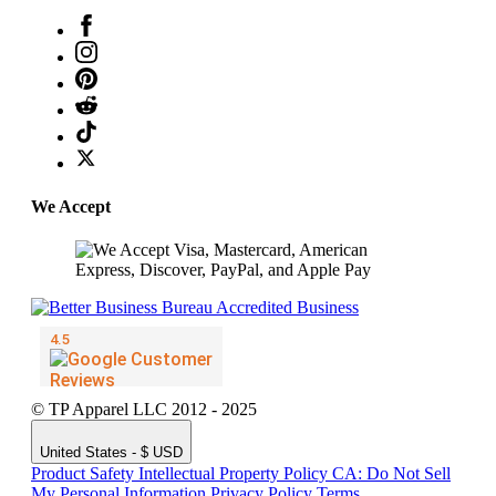
We Accept
© TP Apparel LLC 2012 - 2025
United States - $ USD
Product Safety
Intellectual Property Policy
CA: Do Not Sell
My Personal Information
Privacy Policy
Terms