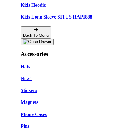
Kids Hoodie
Kids Long Sleeve SITUS RAPI888
Back To Menu
Accessories
Hats
New!
Stickers
Magnets
Phone Cases
Pins