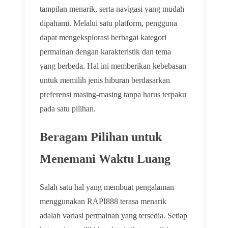
tampilan menarik, serta navigasi yang mudah
dipahami. Melalui satu platform, pengguna
dapat mengeksplorasi berbagai kategori
permainan dengan karakteristik dan tema
yang berbeda. Hal ini memberikan kebebasan
untuk memilih jenis hiburan berdasarkan
preferensi masing-masing tanpa harus terpaku
pada satu pilihan.
Beragam Pilihan untuk
Menemani Waktu Luang
Salah satu hal yang membuat pengalaman
menggunakan RAPI888 terasa menarik
adalah variasi permainan yang tersedia. Setiap