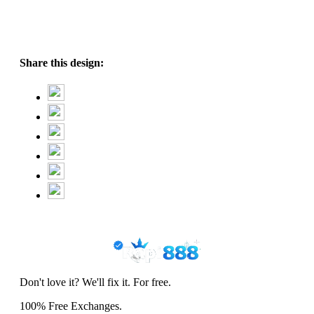
Share this design:
Don't love it? We'll fix it. For free.
100% Free Exchanges.