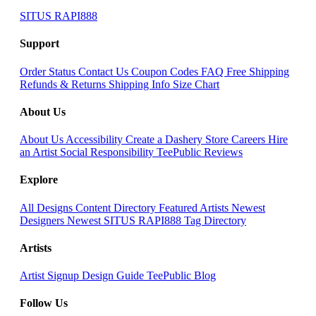
SITUS RAPI888
Support
Order Status
Contact Us
Coupon Codes
FAQ
Free Shipping
Refunds & Returns
Shipping Info
Size Chart
About Us
About Us
Accessibility
Create a Dashery Store
Careers
Hire
an Artist
Social Responsibility
TeePublic Reviews
Explore
All Designs
Content Directory
Featured Artists
Newest
Designers
Newest SITUS RAPI888
Tag Directory
Artists
Artist Signup
Design Guide
TeePublic Blog
Follow Us