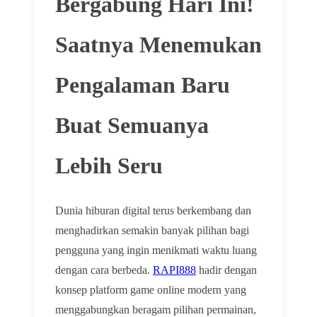
Bergabung Hari Ini!
Saatnya Menemukan
Pengalaman Baru
Buat Semuanya
Lebih Seru
Dunia hiburan digital terus berkembang dan
menghadirkan semakin banyak pilihan bagi
pengguna yang ingin menikmati waktu luang
dengan cara berbeda.
RAPI888
hadir dengan
konsep platform game online modern yang
menggabungkan beragam pilihan permainan,