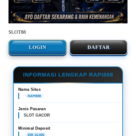
SLOT88
LOGIN
DAFTAR
INFORMASI LENGKAP RAPI888
Nama Situs
RAPI888
Jenis Pasaran
SLOT GACOR
Minimal Deposit
IDR 10,000