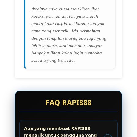
Awalnya saya cuma mau lihat-lihat
koleksi permainan, ternyata malah
cukup lama eksplorasi karena banyak
tema yang menarik. Ada permainan
dengan tampilan klasik, ada juga yang
lebih modern. Jadi memang lumayan
banyak pilihan kalau ingin mencoba
sesuatu yang berbeda.
FAQ RAPI888
Apa yang membuat RAPI888
menarik untuk pengguna yang