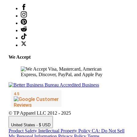
We Accept
© TP Apparel LLC 2012 - 2025
United States - $ USD
Product Safety
Intellectual Property Policy
CA: Do Not Sell
My Personal Information
Privacy Policy
Terms