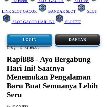
RAPI888
SLOT GACOR
SLOT88
LINK SLOT GACOR
BANDAR SLOT
SLOT
SLOT GACOR HARI INI
SLOT777
LOGIN
DAFTAR
Design ID: 74165272
Rapi888 - Ayo Bergabung
Hari Ini! Saatnya
Menemukan Pengalaman
Baru Buat Semuanya Lebih
Seru
$3
IDR 5.000