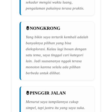
sekadar mengisi waktu luang,
pengalaman pakainya terasa praktis.
NONGKRONG
Yang bikin saya tertarik kembali adalah
banyaknya pilihan yang bisa
dieksplorasi. Kalau lagi bosan dengan
satu tema, saya tinggal cari kategori
lain. Jadi suasananya nggak terasa
monoton karena selalu ada pilihan
berbeda untuk dilihat.
PINGGIR JALAN
Menurut saya tampilannya cukup
simpel, tapi justru itu yang saya suka.