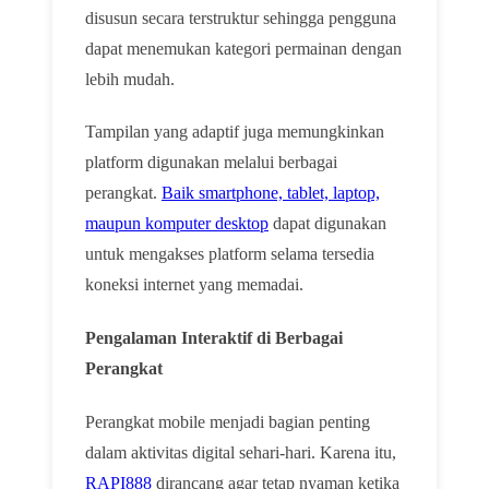
disusun secara terstruktur sehingga pengguna
dapat menemukan kategori permainan dengan
lebih mudah.
Tampilan yang adaptif juga memungkinkan
platform digunakan melalui berbagai
perangkat.
Baik smartphone, tablet, laptop,
maupun komputer desktop
dapat digunakan
untuk mengakses platform selama tersedia
koneksi internet yang memadai.
Pengalaman Interaktif di Berbagai
Perangkat
Perangkat mobile menjadi bagian penting
dalam aktivitas digital sehari-hari. Karena itu,
RAPI888
dirancang agar tetap nyaman ketika