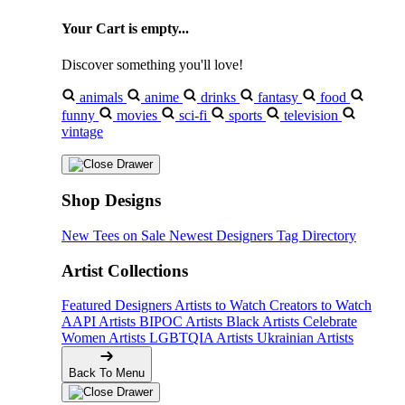
Your Cart is empty...
Discover something you'll love!
animals
anime
drinks
fantasy
food
funny
movies
sci-fi
sports
television
vintage
Shop Designs
New Tees on Sale
Newest Designers
Tag Directory
Artist Collections
Featured Designers
Artists to Watch
Creators to Watch
AAPI Artists
BIPOC Artists
Black Artists
Celebrate
Women Artists
LGBTQIA Artists
Ukrainian Artists
Back To Menu