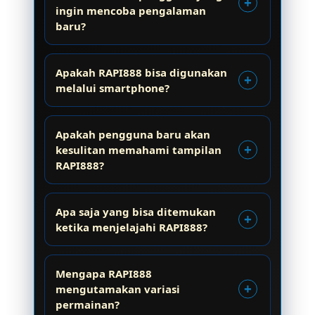
ingin mencoba pengalaman
baru?
Apakah RAPI888 bisa digunakan
melalui smartphone?
Apakah pengguna baru akan
kesulitan memahami tampilan
RAPI888?
Apa saja yang bisa ditemukan
ketika menjelajahi RAPI888?
Mengapa RAPI888
mengutamakan variasi
permainan?