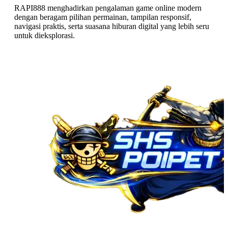
RAPI888 menghadirkan pengalaman game online modern
dengan beragam pilihan permainan, tampilan responsif,
navigasi praktis, serta suasana hiburan digital yang lebih seru
untuk dieksplorasi.