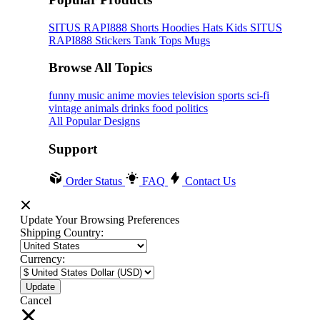
SITUS RAPI888
Shorts
Hoodies
Hats
Kids SITUS
RAPI888
Stickers
Tank Tops
Mugs
Browse All Topics
funny
music
anime
movies
television
sports
sci-fi
vintage
animals
drinks
food
politics
All Popular Designs
Support
Order Status
FAQ
Contact Us
Update Your Browsing Preferences
Shipping Country:
Currency:
Cancel