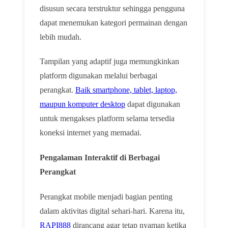
disusun secara terstruktur sehingga pengguna
dapat menemukan kategori permainan dengan
lebih mudah.
Tampilan yang adaptif juga memungkinkan
platform digunakan melalui berbagai
perangkat.
Baik smartphone, tablet, laptop,
maupun komputer desktop
dapat digunakan
untuk mengakses platform selama tersedia
koneksi internet yang memadai.
Pengalaman Interaktif di Berbagai
Perangkat
Perangkat mobile menjadi bagian penting
dalam aktivitas digital sehari-hari. Karena itu,
RAPI888
dirancang agar tetap nyaman ketika