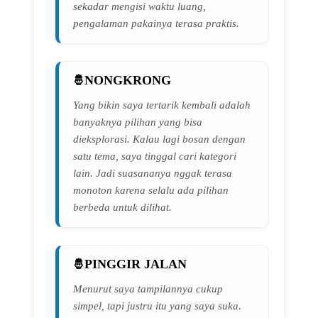
sekadar mengisi waktu luang,
pengalaman pakainya terasa praktis.
NONGKRONG
Yang bikin saya tertarik kembali adalah
banyaknya pilihan yang bisa
dieksplorasi. Kalau lagi bosan dengan
satu tema, saya tinggal cari kategori
lain. Jadi suasananya nggak terasa
monoton karena selalu ada pilihan
berbeda untuk dilihat.
PINGGIR JALAN
Menurut saya tampilannya cukup
simpel, tapi justru itu yang saya suka.