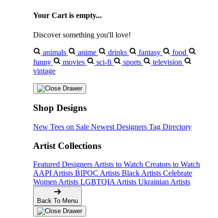
Your Cart is empty...
Discover something you'll love!
animals
anime
drinks
fantasy
food
funny
movies
sci-fi
sports
television
vintage
Shop Designs
New Tees on Sale
Newest Designers
Tag Directory
Artist Collections
Featured Designers
Artists to Watch
Creators to Watch
AAPI Artists
BIPOC Artists
Black Artists
Celebrate
Women Artists
LGBTQIA Artists
Ukrainian Artists
Back To Menu