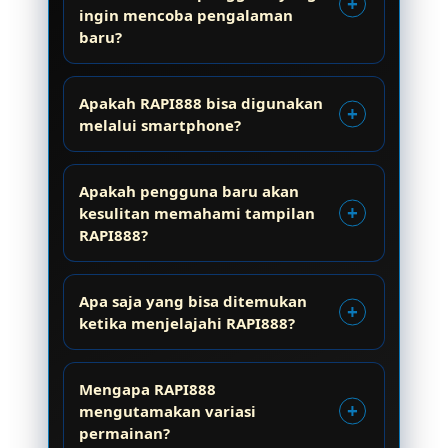
ingin mencoba pengalaman
baru?
Apakah RAPI888 bisa digunakan
melalui smartphone?
Apakah pengguna baru akan
kesulitan memahami tampilan
RAPI888?
Apa saja yang bisa ditemukan
ketika menjelajahi RAPI888?
Mengapa RAPI888
mengutamakan variasi
permainan?