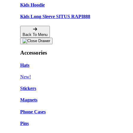
Kids Hoodie
Kids Long Sleeve SITUS RAPI888
Back To Menu
Accessories
Hats
New!
Stickers
Magnets
Phone Cases
Pins