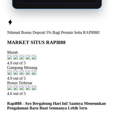
Nikmati
Bonus Deposit 5%
Bagi Pemain Setia
RAPI888!
MARKET SITUS RAPI888
Murah
4.9 out of 5
Gampang Menang
4.9 out of 5
Bonus Terbesar
4.6 out of 5
Rapi888 - Ayo Bergabung Hari Ini! Saatnya Menemukan
Pengalaman Baru Buat Semuanya Lebih Seru