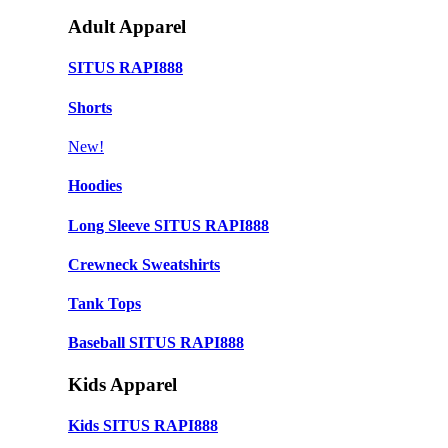
Adult Apparel
SITUS RAPI888
Shorts
New!
Hoodies
Long Sleeve SITUS RAPI888
Crewneck Sweatshirts
Tank Tops
Baseball SITUS RAPI888
Kids Apparel
Kids SITUS RAPI888