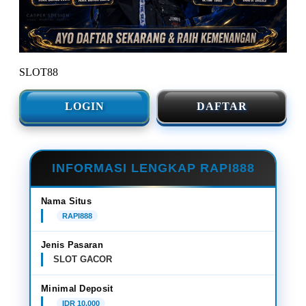
SLOT88
LOGIN
DAFTAR
INFORMASI LENGKAP RAPI888
Nama Situs
RAPI888
Jenis Pasaran
SLOT GACOR
Minimal Deposit
IDR 10,000