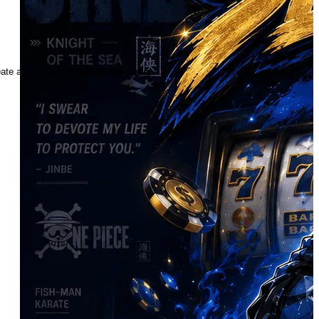
ate an account to favorite this design!