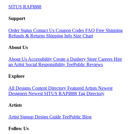
SITUS RAPI888
Support
Order Status
Contact Us
Coupon Codes
FAQ
Free Shipping
Refunds & Returns
Shipping Info
Size Chart
About Us
About Us
Accessibility
Create a Dashery Store
Careers
Hire
an Artist
Social Responsibility
TeePublic Reviews
Explore
All Designs
Content Directory
Featured Artists
Newest
Designers
Newest SITUS RAPI888
Tag Directory
Artists
Artist Signup
Design Guide
TeePublic Blog
Follow Us