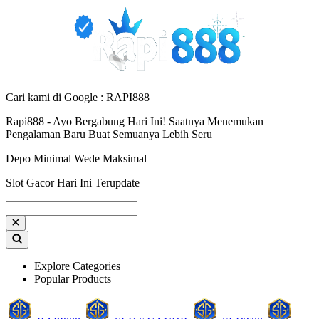
Cari kami di Google : RAPI888
Rapi888 - Ayo Bergabung Hari Ini! Saatnya Menemukan
Pengalaman Baru Buat Semuanya Lebih Seru
Depo Minimal Wede Maksimal
Slot Gacor Hari Ini Terupdate
Explore Categories
Popular Products