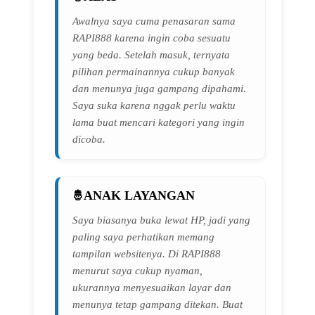
Awalnya saya cuma penasaran sama
RAPI888 karena ingin coba sesuatu
yang beda. Setelah masuk, ternyata
pilihan permainannya cukup banyak
dan menunya juga gampang dipahami.
Saya suka karena nggak perlu waktu
lama buat mencari kategori yang ingin
dicoba.
ANAK LAYANGAN
Saya biasanya buka lewat HP, jadi yang
paling saya perhatikan memang
tampilan websitenya. Di RAPI888
menurut saya cukup nyaman,
ukurannya menyesuaikan layar dan
menunya tetap gampang ditekan. Buat