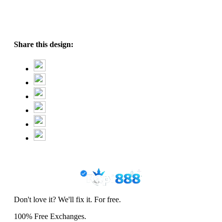
Share this design:
Don't love it? We'll fix it. For free.
100% Free Exchanges.