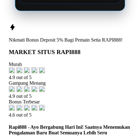
Nikmati
Bonus Deposit 5%
Bagi Pemain Setia
RAPI888!
MARKET SITUS RAPI888
Murah
4.9 out of 5
Gampang Menang
4.9 out of 5
Bonus Terbesar
4.6 out of 5
Rapi888 - Ayo Bergabung Hari Ini! Saatnya Menemukan
Pengalaman Baru Buat Semuanya Lebih Seru