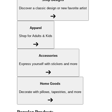
Discover a classic design or new favorite artist
Apparel
Shop for Adults & Kids
Accessories
Express yourself with stickers and more
Home Goods
Decorate with pillows, tapestries, and more
Popular Products