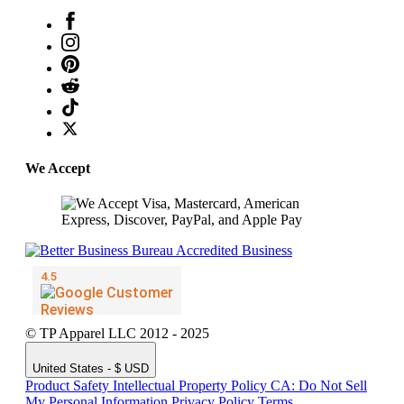
We Accept
© TP Apparel LLC 2012 - 2025
United States - $ USD
Product Safety
Intellectual Property Policy
CA: Do Not Sell
My Personal Information
Privacy Policy
Terms